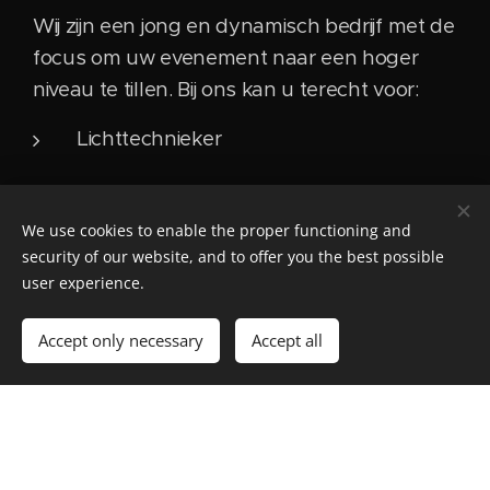
Wij zijn een jong en dynamisch bedrijf met de
focus om uw evenement naar een hoger
niveau te tillen. Bij ons kan u terecht voor:
Lichttechnieker
Lightoperator
We use cookies to enable the proper functioning and
Videoperator
security of our website, and to offer you the best possible
user experience.
Designer
Accept only necessary
Accept all
Systemtech
Ons kan u inzetten in alle verschillende velden in
de AV sector en kunnen wij u niet helpen, dan